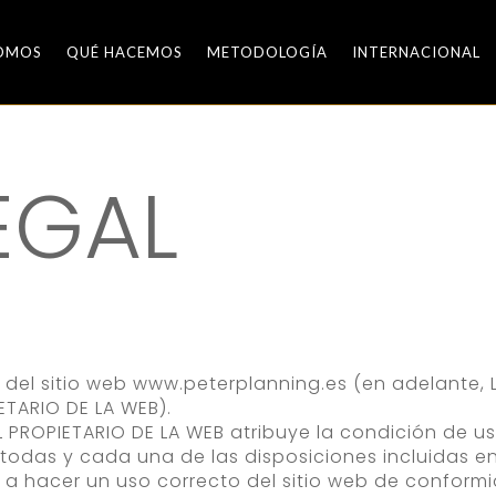
SOMOS
QUÉ HACEMOS
METODOLOGÍA
INTERNACIONAL
EGAL
o del sitio web www.peterplanning.es (en adelante, L
IETARIO DE LA WEB).
L PROPIETARIO DE LA WEB atribuye la condición de us
todas y cada una de las disposiciones incluidas en
a a hacer un uso correcto del sitio web de conformid