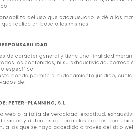
ico.
onsabiliza del uso que cada usuario le dé a los ma
s que realice en base a los mismos.
 RESPONSABILIDAD
 es de carácter general y tiene una finalidad meram
dos los contenidos, ni su exhaustividad, correcció
vo específico.
asta donde permite el ordenamiento jurídico, cualq
ivados de:
: PETER-PLANNING, S.L.
tio web o la falta de veracidad, exactitud, exhausti
de vicios y defectos de toda clase de los contenido
 a los que se haya accedido a través del sitio web