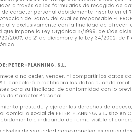
os a través de los formularios de recogida de dato
 de carácter personal debidamente inscrito en el 
otección de Datos, del cual es responsable EL PROP
cial y exclusivamente con la finalidad de ofrecer lo
ad que impone la Ley Orgánica 15/1999, de 13de dic
720/2007, de 21 de diciembre y la Ley 34/2002, de 11 
ónico.
: PETER-PLANNING, S.L.
mete a no ceder, vender, ni compartir los datos co
S.L. cancelará o rectificará los datos cuando resu
tes para su finalidad, de conformidad con lo previs
os de Carácter Personal.
imiento prestado y ejercer los derechos de acceso,
al domicilio social de PETER-PLANNING, S.L., sito en
 debidamente e indicando de forma visible el concr
s niveles de seguridad correspondientes requeridos