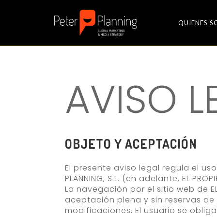
QUIENES 
AVISO L
OBJETO Y ACEPTACIÓN
El presente aviso legal regula el us
PLANNING, S.L. (en adelante, EL PROP
La navegación por el sitio web de E
aceptación plena y sin reservas de 
modificaciones. El usuario se oblig