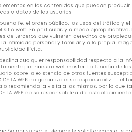
s elementos en los contenidos que puedan producir 
cos o datos de los usuarios.
a buena fe, el orden público, los usos del tráfico y 
 sitio web. En particular, y a modo ejemplificativo,
s de terceros que vulneren derechos de propiedad i
 la intimidad personal y familiar y a la propia ima
blicidad ilícita.
declina cualquier responsabilidad respecto a la in
tamente por nuestro webmaster. La función de los
uario sobre la existencia de otras fuentes suscept
IO DE LA WEB no garantiza ni se responsabiliza del 
vita o recomienda la visita a los mismos, por lo qu
DE LA WEB no se responsabiliza del establecimiento
ión por su parte, siempre le solicitaremos que n