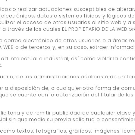
áticos o realizar actuaciones susceptibles de alterar
lectrónicos, datos o sistemas físicos y lógicos de
lizar el acceso de otros usuarios al sitio web y a
 a través de los cuales EL PROPIETARIO DE LA WEB pre
e correo electrónico de otros usuarios o a áreas re
A WEB o de terceros y, en su caso, extraer informac
d intelectual o industrial, así como violar la conf
.
suario, de las administraciones públicas o de un ter
oner a disposición de, o cualquier otra forma de co
ue se cuente con la autorización del titular de lo
icitaria y de remitir publicidad de cualquier clas
al sin que medie su previa solicitud o consentimie
 como textos, fotografías, gráficos, imágenes, ico