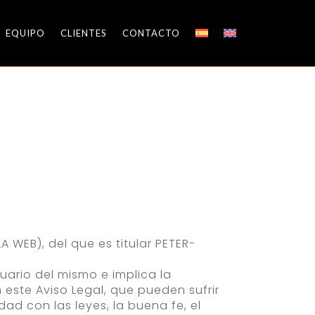
EQUIPO
CLIENTES
CONTACTO
A WEB), del que es titular PETER-
uario del mismo e implica la
 este Aviso Legal, que pueden sufrir
ad con las leyes, la buena fe, el