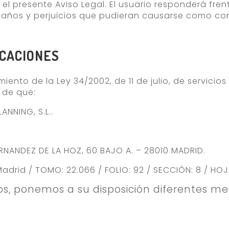
y el presente Aviso Legal. El usuario responderá fre
 daños y perjuicios que pudieran causarse como c
ICACIONES
iento de la Ley 34/2002, de 11 de julio, de servicio
 de que:
NNING, S.L..
FERNANDEZ DE LA HOZ, 60 BAJO A. – 28010 MADRID.
 Madrid / TOMO: 22.066 / FOLIO: 92 / SECCIÓN: 8 / HO
s, ponemos a su disposición diferentes m