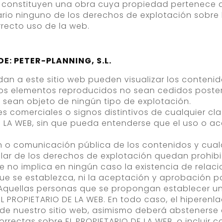
, constituyen una obra cuya propiedad pertenece a 
io ninguno de los derechos de explotación sobre 
rrecto uso de la web.
: PETER-PLANNING, S.L.
edan a este sitio web pueden visualizar los conteni
os elementos reproducidos no sean cedidos posteri
i sean objeto de ningún tipo de explotación.
s comerciales o signos distintivos de cualquier cl
 LA WEB, sin que pueda entenderse que el uso o ac
ión o comunicación pública de los contenidos y cua
ular de los derechos de explotación quedan prohib
e no implica en ningún caso la existencia de relaci
a que se establezca, ni la aceptación y aprobación p
. Aquellas personas que se propongan establecer 
a EL PROPIETARIO DE LA WEB. En todo caso, el hiperen
de nuestro sitio web, asimismo deberá abstenerse 
orrectas sobre EL PROPIETARIO DE LA WEB, o incluir co